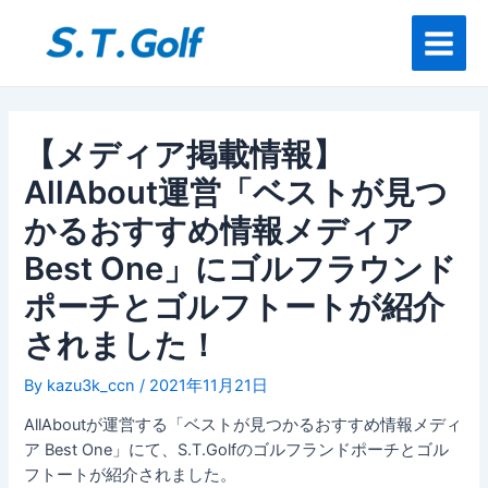
内
投
Main
容
稿
Menu
を
ナ
ス
ビ
キ
ゲ
ッ
ー
【メディア掲載情報】
プ
シ
AllAbout運営「ベストが見つ
ョ
ン
かるおすすめ情報メディア
Best One」にゴルフラウンド
ポーチとゴルフトートが紹介
されました！
By
kazu3k_ccn
/
2021年11月21日
AllAboutが運営する「ベストが見つかるおすすめ情報メディ
ア Best One」にて、S.T.Golfのゴルフランドポーチとゴル
フトートが紹介されました。