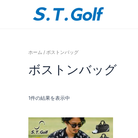
内
容
を
ス
キ
ッ
プ
ホーム
/ ボストンバッグ
ボストンバッグ
1件の結果を表示中