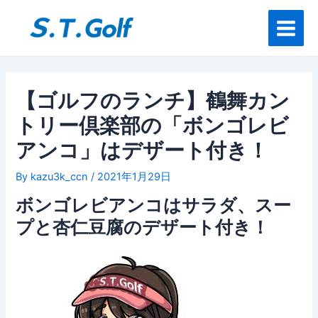
内
投
Main
容
稿
Menu
を
ナ
ス
ビ
キ
ゲ
ッ
ー
【ゴルフのランチ】鶴舞カン
プ
シ
トリー倶楽部の「ボンゴレビ
ョ
ン
アンコ」はデザート付き！
By
kazu3k_ccn
/
2021年1月29日
ボンゴレビアンコはサラダ、スー
プと杏仁豆腐のデザート付き！