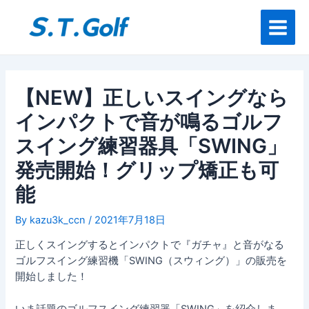
内
投
Main
容
稿
Menu
を
ナ
ス
ビ
キ
ゲ
ッ
ー
【NEW】正しいスイングなら
プ
シ
インパクトで音が鳴るゴルフ
ョ
ン
スイング練習器具「SWING」
発売開始！グリップ矯正も可
能
By
kazu3k_ccn
/
2021年7月18日
正しくスイングするとインパクトで『ガチャ』と音がなる
ゴルフスイング練習機「SWING（スウィング）」の販売を
開始しました！
いま話題のゴルフスイング練習器「SWING」を紹介しま